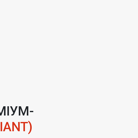
МІУМ-
IANT)