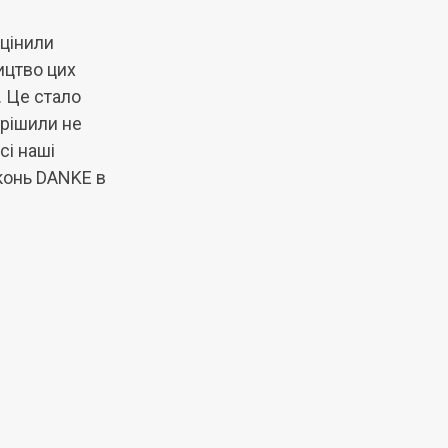
оцінили
ицтво цих
. Це стало
рішили не
сі наші
конь DANKE в